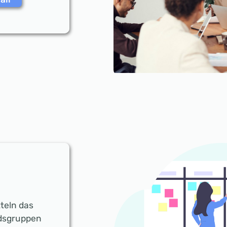
teln das
edsgruppen