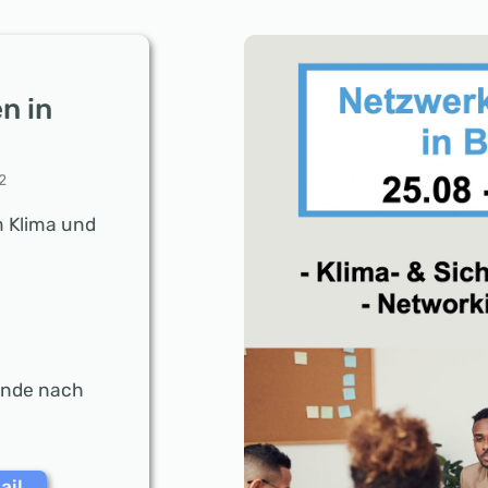
n in
2
m Klima und
ende nach
ail